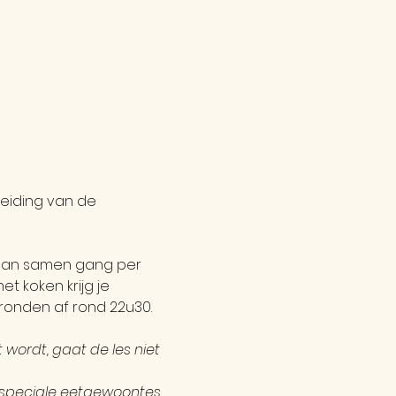
reiding van de 
 dan samen gang per 
et koken krijg je 
 ronden af rond 22u30.
wordt, gaat de les niet 
f speciale eetgewoontes, 