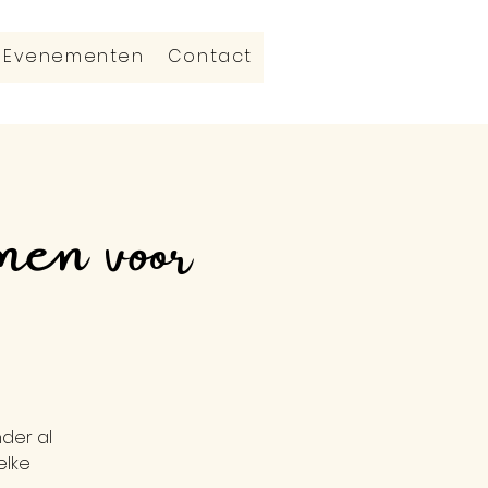
Evenementen
Contact
en voor
nder al
elke