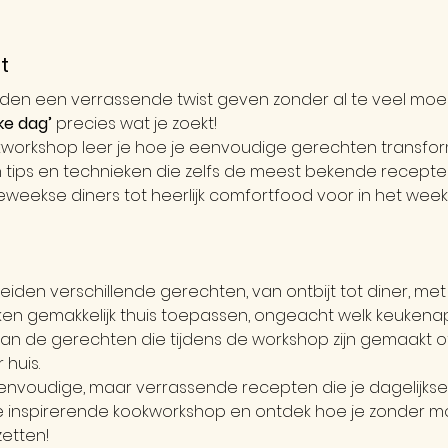
t
ltijden een verrassende twist geven zonder al te veel moe
ke dag’
 precies wat je zoekt! 
kworkshop leer je hoe je eenvoudige gerechten transform
tips en technieken die zelfs de meest bekende recepten
weekse diners tot heerlijk comfortfood voor in het week
!
eiden verschillende gerechten, van ontbijt tot diner, me
ken gemakkelijk thuis toepassen, ongeacht welk keukenap
 van de gerechten die tijdens de workshop zijn gemaakt 
huis.
eenvoudige, maar verrassende recepten die je dagelijkse k
 inspirerende kookworkshop en ontdek hoe je zonder moe
zetten!