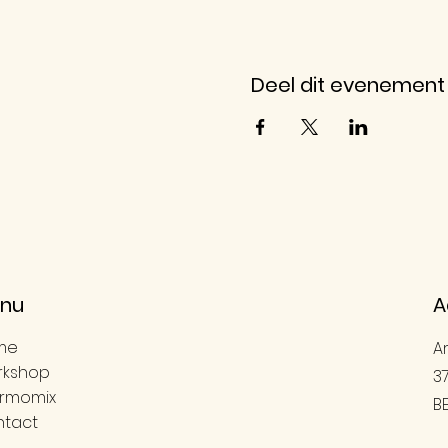
Deel dit evenement
nu
A
me
A
rkshop
3
rmomix
B
tact