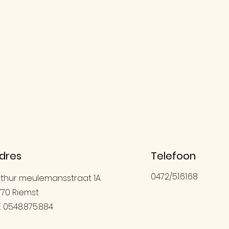
dres
Telefoon
0472/51.61.68
rthur meulemansstraat 1A
770 Riemst
E 0548.875.884