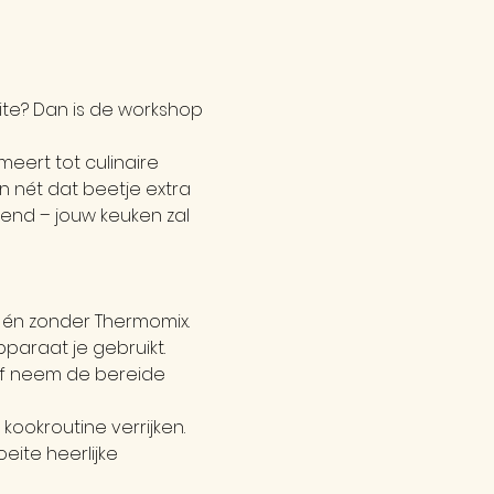
ite? Dan is de workshop 
eert tot culinaire 
 nét dat beetje extra 
end – jouw keuken zal 
t én zonder Thermomix. 
paraat je gebruikt.
of neem de bereide 
ookroutine verrijken. 
ite heerlijke 