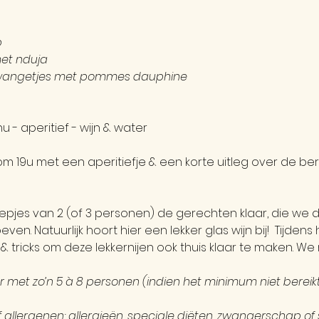
p
et nduja
swangetjes met pommes dauphine
u - aperitief - wijn & water
om 19u met een aperitiefje & een korte uitleg over de be
pjes van 2 (of 3 personen) de gerechten klaar, die we
n. Natuurlijk hoort hier een lekker glas wijn bij!  Tijdens h
& tricks om deze lekkernijen ook thuis klaar te maken. We
met zo’n 5 à 8 personen (indien het minimum niet bereikt 
f allergenen: allergieën, speciale diëten, zwangerschap o