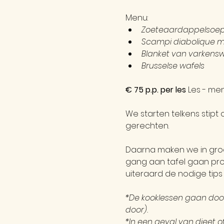
Menu:
Zoeteaardappelsoe
Scampi diabolique m
Blanket van varken
Brusselse wafels
€ 75 p.p. per les
 Les - men
We starten telkens stipt 
gerechten. 
Daarna maken we in groe
gang aan tafel gaan proeve
uiteraard de nodige tips 
*De kooklessen gaan door 
door).
*In een geval van dieet o