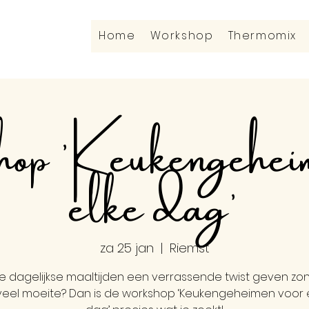
Home
Workshop
Thermomix
op 'Keukengeheim
elke dag'
za 25 jan
  |  
Riemst
 je dagelijkse maaltijden een verrassende twist geven zo
veel moeite? Dan is de workshop ‘Keukengeheimen voor 