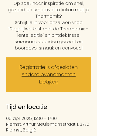
Op zoek naar inspiratie om snel,
gezond en smaakvol te koken met je
Thermomix?
Schrijf je in voor onze workshop
‘Dagelijkse kost met de Thermomix –
lente-editie’ en ontdek frisse,
seizoensgebonden gerechten
boordevol smaak en eenvoud!
Registratie is afgesloten
Andere evenementen
bekijken
Tijd en locatie
05 apr 2025, 13:30 – 17:00
Riemst, Arthur Meulemansstraat 1, 3770
Riemst, België