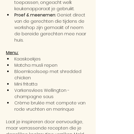
toepassen, ongeacht welk 
keukenapparaat je gebruikt.
Proef & meenemen
: Geniet direct 
van de gerechten die tijdens de 
workshop zijn gemaakt of neem 
de bereide gerechten mee naar 
huis.
Menu:
Kaaskoekjes
Matcha musli repen
Bloemkoolsoep met shredded 
chicken
Mini fritatta
Varkensvlees Wellington - 
champagne saus
Crème brulée met compote van 
rode vruchten en merinque
Laat je inspireren door eenvoudige, 
maar verrassende recepten die je 