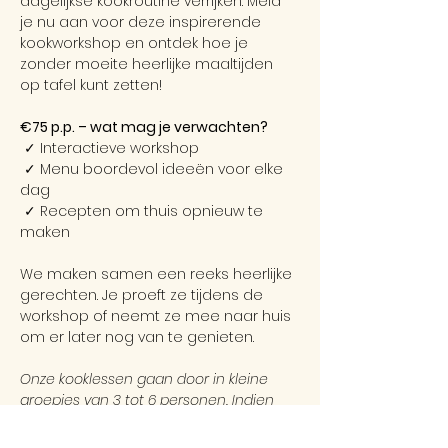
dagelijkse kookroutine verrijken. Meld 
je nu aan voor deze inspirerende 
kookworkshop en ontdek hoe je 
zonder moeite heerlijke maaltijden 
op tafel kunt zetten!
€75 p.p. – wat mag je verwachten?
 ✓ Interactieve workshop
 ✓ Menu boordevol ideeën voor elke 
dag
 ✓ Recepten om thuis opnieuw te 
maken
We maken samen een reeks heerlijke 
gerechten. Je proeft ze tijdens de 
workshop of neemt ze mee naar huis 
om er later nog van te genieten.
Onze kooklessen gaan door in kleine 
groepjes van 3 tot 6 personen. Indien 
het minimum aantal deelnemers niet 
bereikt wordt, gaat de les helaas niet 