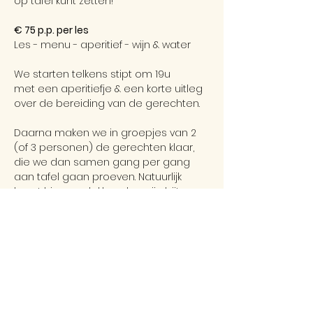
op tafel kunt zetten!
€ 75 p.p. per les
Les - menu - aperitief - wijn & water
We starten telkens stipt om 19u 
met een aperitiefje & een korte uitleg 
over de bereiding van de gerechten. 
Daarna maken we in groepjes van 2 
(of 3 personen) de gerechten klaar, 
die we dan samen gang per gang 
aan tafel gaan proeven. Natuurlijk 
hoort hier een lekker glas wijn bij! 
 Tijdens het koken krijg je uiteraard de 
nodige tips & tricks om deze 
lekkernijen ook thuis klaar te maken. 
We ronden af rond 22u30.
*De kooklessen gaan door met zo’n 5 à 
8 personen (indien het minimum niet 
bereikt wordt, gaat de les niet door).*We 