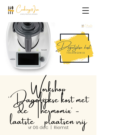
Workshop
'Dagelijkse kost met
de Thermomix' -
laatste 2 plaatsen vrij
vr 06 dec
  |  
Riemst