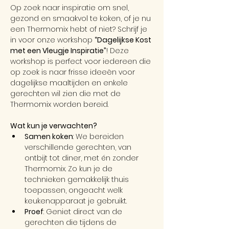
Op zoek naar inspiratie om snel, 
gezond en smaakvol te koken, of je nu 
een Thermomix hebt of niet? Schrijf je 
in voor onze workshop 
“Dagelijkse Kost 
met een Vleugje Inspiratie”
! Deze 
workshop is perfect voor iedereen die 
op zoek is naar frisse ideeën voor 
dagelijkse maaltijden en enkele 
gerechten wil zien die met de 
Thermomix worden bereid.
Wat kun je verwachten?
Samen koken
: We bereiden 
verschillende gerechten, van 
ontbijt tot diner, met én zonder 
Thermomix. Zo kun je de 
technieken gemakkelijk thuis 
toepassen, ongeacht welk 
keukenapparaat je gebruikt.
Proef
: Geniet direct van de 
gerechten die tijdens de 