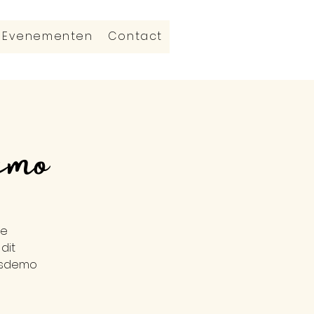
Evenementen
Contact
emo
je
dit
sisdemo