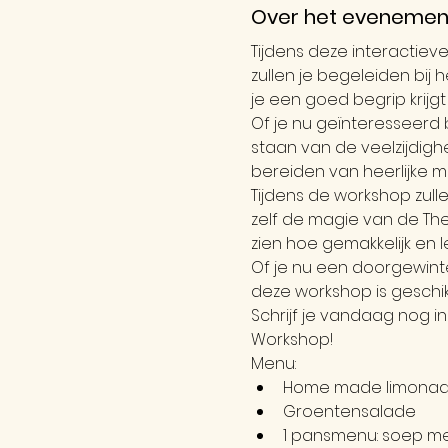
Over het evenemen
Tijdens deze interactie
zullen je begeleiden bij
je een goed begrip krijg
Of je nu geïnteresseerd b
staan van de veelzijdigh
bereiden van heerlijke ma
Tijdens de workshop zull
zelf de magie van de The
zien hoe gemakkelijk en 
Of je nu een doorgewint
deze workshop is geschik
Schrijf je vandaag nog 
Workshop!
Menu:
Home made limona
Groentensalade
1 pansmenu: soep me