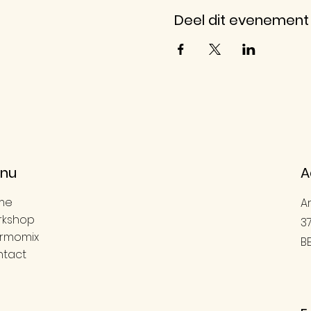
Deel dit evenement
nu
A
me
A
rkshop
3
rmomix
B
tact