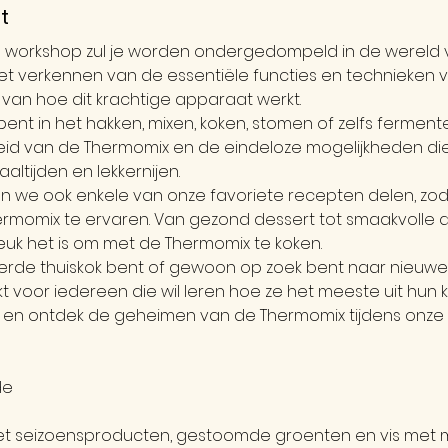
t
ve workshop zul je worden ondergedompeld in de wereld 
 het verkennen van de essentiële functies en technieken 
t van hoe dit krachtige apparaat werkt.
ent in het hakken, mixen, koken, stomen of zelfs fermenter
eid van de Thermomix en de eindeloze mogelijkheden die
altijden en lekkernijen.
en we ook enkele van onze favoriete recepten delen, zoda
rmomix te ervaren. Van gezond dessert tot smaakvolle alle
leuk het is om met de Thermomix te koken.
erde thuiskok bent of gewoon op zoek bent naar nieuwe c
t voor iedereen die wil leren hoe ze het meeste uit hun 
in en ontdek de geheimen van de Thermomix tijdens onz
de
t seizoensproducten, gestoomde groenten en vis met 