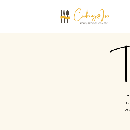
Th
B
ni
innova