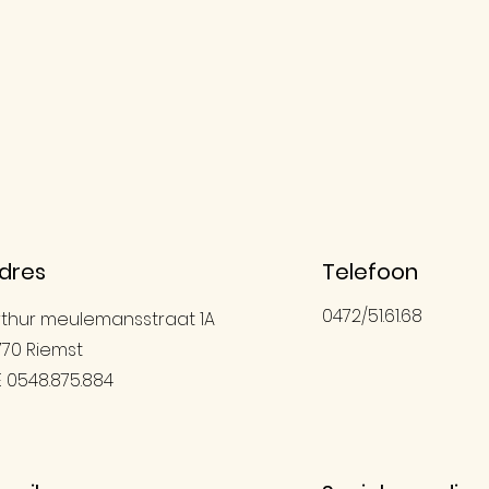
dres
Telefoon
0472/51.61.68
rthur meulemansstraat 1A
770 Riemst
E 0548.875.884