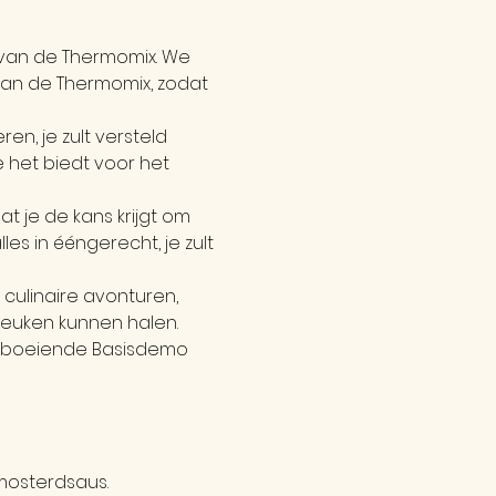
van de Thermomix. We 
van de Thermomix, zodat 
en, je zult versteld 
 het biedt voor het 
t je de kans krijgt om 
s in ééngerecht, je zult 
ulinaire avonturen, 
keuken kunnen halen.
e boeiende Basisdemo 
mosterdsaus.