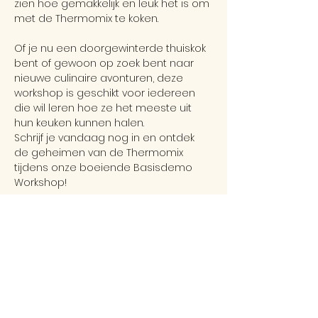
zien hoe gemakkelijk en leuk het is om 
met de Thermomix te koken.
Of je nu een doorgewinterde thuiskok 
bent of gewoon op zoek bent naar 
nieuwe culinaire avonturen, deze 
workshop is geschikt voor iedereen 
die wil leren hoe ze het meeste uit 
hun keuken kunnen halen.
Schrijf je vandaag nog in en ontdek 
de geheimen van de Thermomix 
tijdens onze boeiende Basisdemo 
Workshop!
Menu:
Home made limonade
Groentensalade
1 pansmenu: soep met 
seizoensproducten, gestoomde 
groenten en vis met mosterdsaus.
Frambozensorbet
Voor de prijs van € 20,-