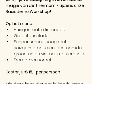
magie van de Thermomix tijdens onze 
Basisdemo Workshop!
Op het menu:
Huisgemaakte limonade
Groentensalade
Eenpansmenu: soep met 
seizoensproducten, gestoomde 
groenten en vis met mosterdsaus
Frambozensorbet
Kostprijs: € 15,- per persoon
Mis deze kans niet om je kookkunsten 
naar een hoger niveau te tillen met 
de Thermomix!
* 
In een geval van dieet of allergenen: 
allergieën, speciale diëten, 
zwangerschap of speciale 
eetgewoontes, vragen wij op voorhand 