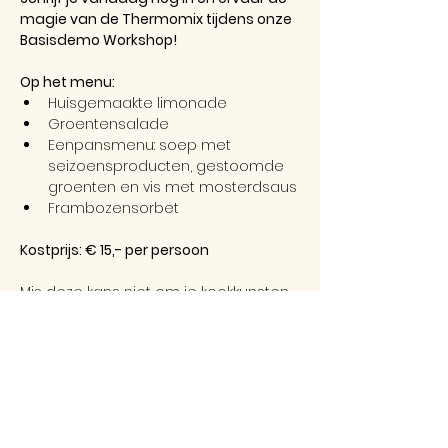
magie van de Thermomix tijdens onze 
Basisdemo Workshop!
Op het menu:
Huisgemaakte limonade
Groentensalade
Eenpansmenu: soep met 
seizoensproducten, gestoomde 
groenten en vis met mosterdsaus
Frambozensorbet
Kostprijs: € 15,- per persoon
Mis deze kans niet om je kookkunsten 
naar een hoger niveau te tillen met 
de Thermomix!
* 
In een geval van dieet of allergenen: 
allergieën, speciale diëten, 
zwangerschap of speciale 
eetgewoontes, vragen wij op voorhand 