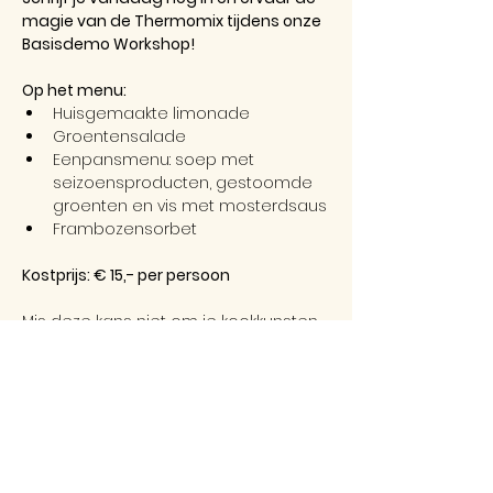
magie van de Thermomix tijdens onze 
Basisdemo Workshop!
Op het menu:
Huisgemaakte limonade
Groentensalade
Eenpansmenu: soep met 
seizoensproducten, gestoomde 
groenten en vis met mosterdsaus
Frambozensorbet
Kostprijs: € 15,- per persoon
Mis deze kans niet om je kookkunsten 
naar een hoger niveau te tillen met 
de Thermomix!
* 
In een geval van dieet of allergenen: 
allergieën, speciale diëten, 
zwangerschap of speciale 
eetgewoontes, vragen wij op voorhand 