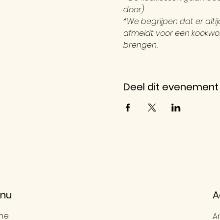
door). 
*We begrijpen dat er alt
afmeldt voor een kookwor
brengen.
Deel dit evenement
nu
A
me
A