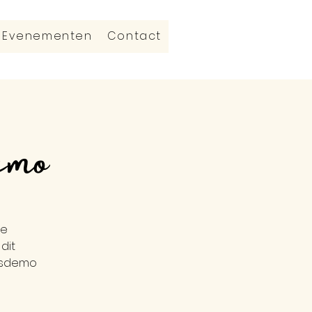
Evenementen
Contact
emo
je
dit
sisdemo