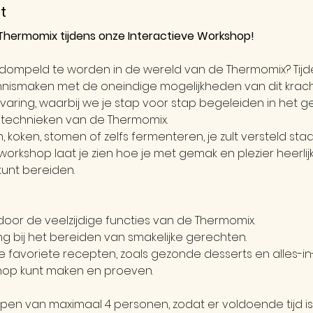
t
Thermomix tijdens onze Interactieve Workshop!
dompeld te worden in de wereld van de Thermomix? Tijde
nnismaken met de oneindige mogelijkheden van dit krac
varing, waarbij we je stap voor stap begeleiden in het g
n technieken van de Thermomix.
n, koken, stomen of zelfs fermenteren, je zult versteld sta
orkshop laat je zien hoe je met gemak en plezier heerlij
kunt bereiden.
door de veelzijdige functies van de Thermomix.
ng bij het bereiden van smakelijke gerechten.
e favoriete recepten, zoals gezonde desserts en alles-in
shop kunt maken en proeven.
pen van maximaal 4 personen, zodat er voldoende tijd is 