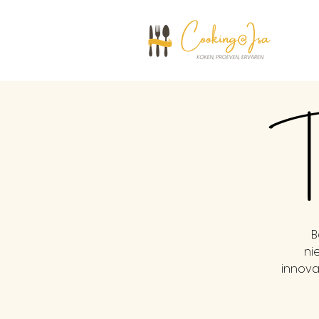
Th
B
ni
innova