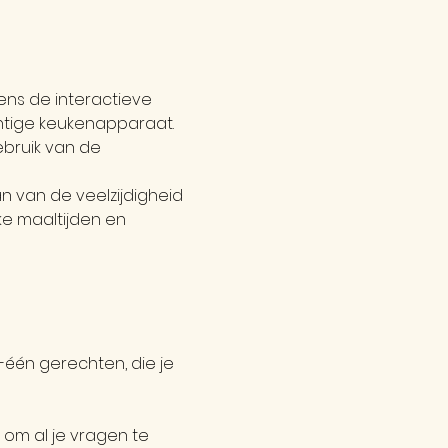
ns de interactieve 
htige keukenapparaat. 
ebruik van de 
an van de veelzijdigheid 
ke maaltijden en 
-één gerechten, die je 
om al je vragen te 