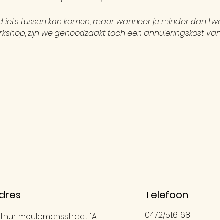
ijd iets tussen kan komen, maar wanneer je minder dan 
kshop, zijn we genoodzaakt toch een annuleringskost van €
dres
Telefoon
0472/51.61.68
rthur meulemansstraat 1A