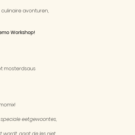
ulinaire avonturen, 
sdemo Workshop!
et mosterdsaus
rmomix!
f speciale eetgewoontes, 
 wordt, gaat de les niet 