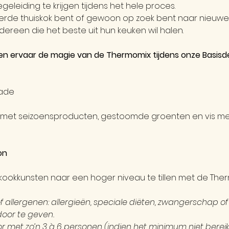
egeleiding te krijgen tijdens het hele proces.
erde thuiskok bent of gewoon op zoek bent naar nieuwe c
dereen die het beste uit hun keuken wil halen.
n en ervaar de magie van de Thermomix tijdens onze Basi
ade
met seizoensproducten, gestoomde groenten en vis m
on
 kookkunsten naar een hoger niveau te tillen met de The
of allergenen: allergieën, speciale diëten, zwangerschap o
oor te geven.
 met zo’n 3 à 6 personen (indien het minimum niet bereikt