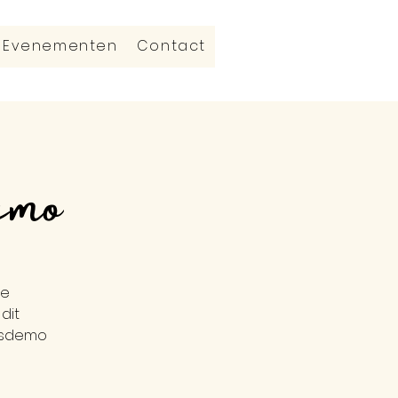
Evenementen
Contact
emo
je
dit
sisdemo