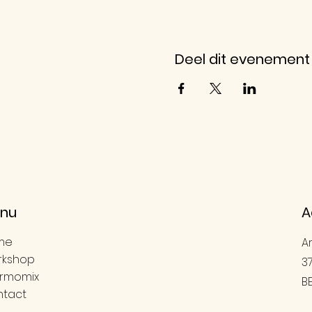
Deel dit evenement
nu
A
me
A
rkshop
3
rmomix
B
tact