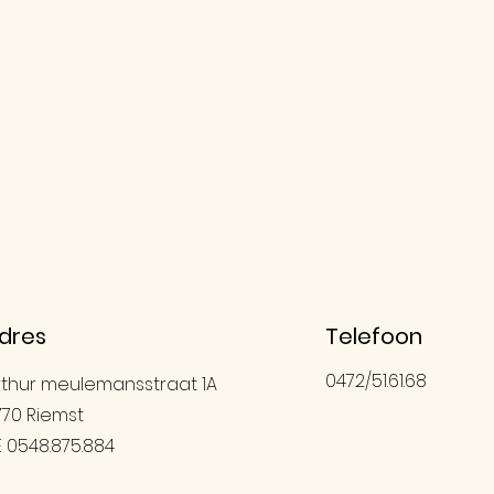
dres
Telefoon
0472/51.61.68
rthur meulemansstraat 1A
770 Riemst
E 0548.875.884