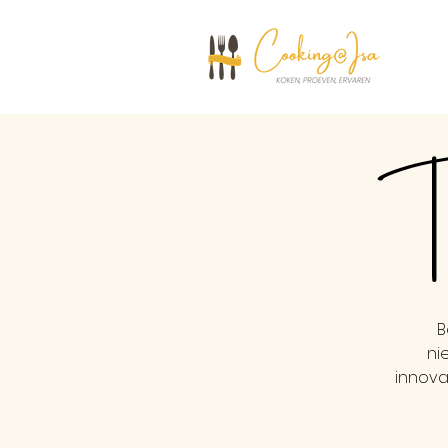
Th
B
ni
innova