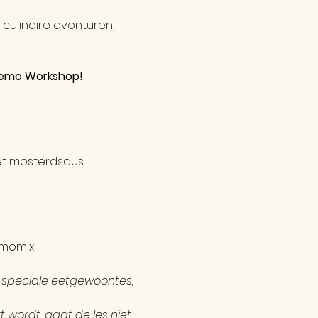
ulinaire avonturen, 
sdemo Workshop!
et mosterdsaus
rmomix!
f speciale eetgewoontes, 
 wordt, gaat de les niet 