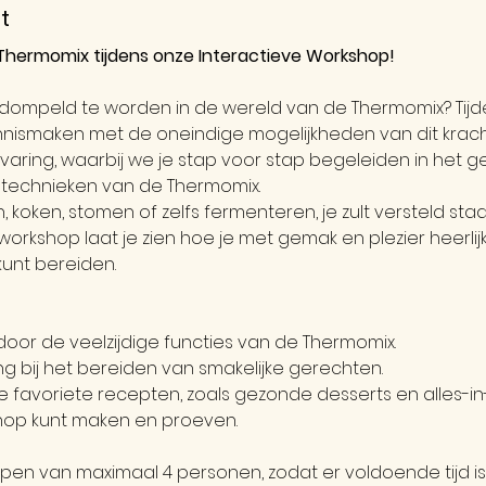
t
Thermomix tijdens onze Interactieve Workshop!
dompeld te worden in de wereld van de Thermomix? Tijde
nnismaken met de oneindige mogelijkheden van dit krac
varing, waarbij we je stap voor stap begeleiden in het g
n technieken van de Thermomix.
n, koken, stomen of zelfs fermenteren, je zult versteld sta
orkshop laat je zien hoe je met gemak en plezier heerlij
kunt bereiden.
door de veelzijdige functies van de Thermomix.
ng bij het bereiden van smakelijke gerechten.
e favoriete recepten, zoals gezonde desserts en alles-in
shop kunt maken en proeven.
pen van maximaal 4 personen, zodat er voldoende tijd is 