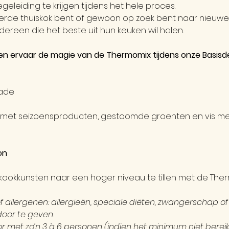
egeleiding te krijgen tijdens het hele proces.
erde thuiskok bent of gewoon op zoek bent naar nieuwe c
dereen die het beste uit hun keuken wil halen.
n en ervaar de magie van de Thermomix tijdens onze Basi
ade
met seizoensproducten, gestoomde groenten en vis m
on
 kookkunsten naar een hoger niveau te tillen met de The
of allergenen: allergieën, speciale diëten, zwangerschap o
oor te geven.
 met zo’n 3 à 6 personen (indien het minimum niet bereikt