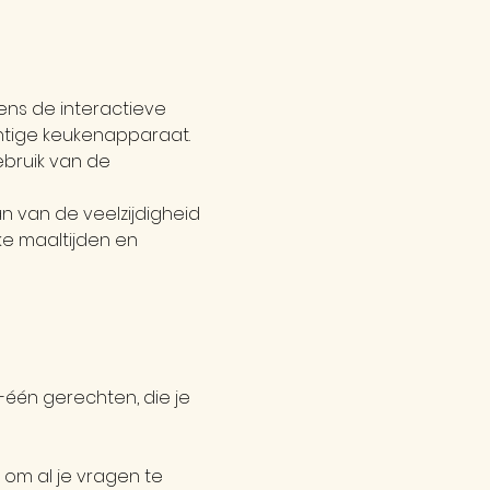
ns de interactieve 
htige keukenapparaat. 
ebruik van de 
an van de veelzijdigheid 
ke maaltijden en 
-één gerechten, die je 
om al je vragen te 