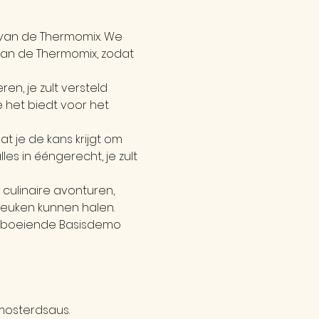
van de Thermomix. We 
van de Thermomix, zodat 
en, je zult versteld 
 het biedt voor het 
t je de kans krijgt om 
s in ééngerecht, je zult 
ulinaire avonturen, 
keuken kunnen halen.
e boeiende Basisdemo 
mosterdsaus.