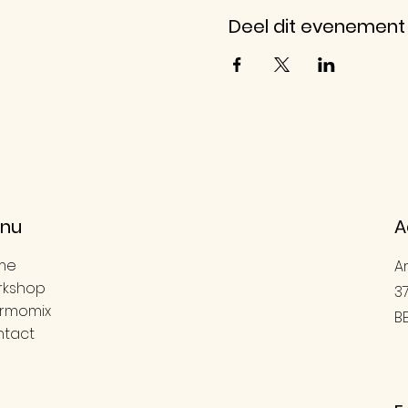
Deel dit evenement
nu
A
me
A
rkshop
3
rmomix
B
tact