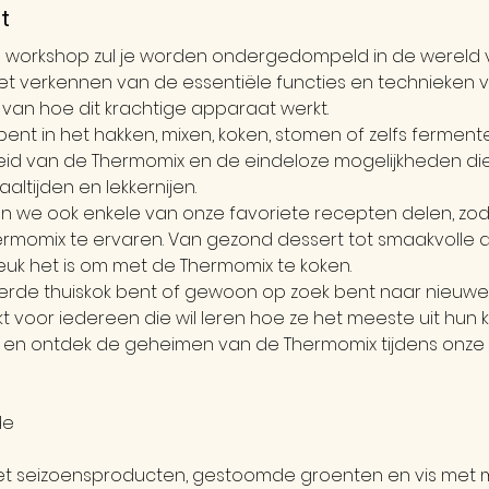
t
ve workshop zul je worden ondergedompeld in de wereld 
 het verkennen van de essentiële functies en technieken 
t van hoe dit krachtige apparaat werkt.
ent in het hakken, mixen, koken, stomen of zelfs fermenter
eid van de Thermomix en de eindeloze mogelijkheden die
altijden en lekkernijen.
en we ook enkele van onze favoriete recepten delen, zoda
rmomix te ervaren. Van gezond dessert tot smaakvolle alle
leuk het is om met de Thermomix te koken.
erde thuiskok bent of gewoon op zoek bent naar nieuwe c
t voor iedereen die wil leren hoe ze het meeste uit hun 
in en ontdek de geheimen van de Thermomix tijdens onz
de
t seizoensproducten, gestoomde groenten en vis met 