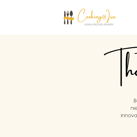
Ther
B
ni
innova