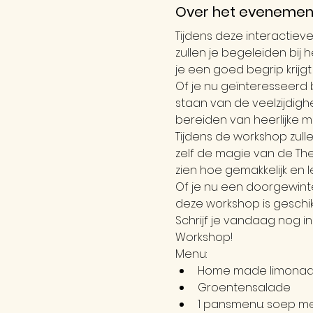
Over het evenemen
Tijdens deze interactie
zullen je begeleiden bij
je een goed begrip krijg
Of je nu geïnteresseerd b
staan van de veelzijdigh
bereiden van heerlijke ma
Tijdens de workshop zull
zelf de magie van de The
zien hoe gemakkelijk en 
Of je nu een doorgewint
deze workshop is geschik
Schrijf je vandaag nog 
Workshop!
Menu:
Home made limona
Groentensalade
1 pansmenu: soep me