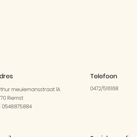
dres
Telefoon
0472/51.61.68
rthur meulemansstraat 1A
770 Riemst
E 0548.875.884