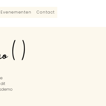
Evenementen
Contact
o (1)
je
dit
sisdemo