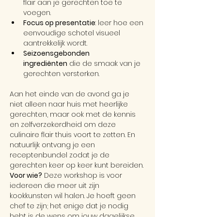
flair aan je gerechten toe te 
voegen.
Focus op presentatie
: leer hoe een 
eenvoudige schotel visueel 
aantrekkelijk wordt.
Seizoensgebonden 
ingrediënten
 die de smaak van je 
gerechten versterken.
Aan het einde van de avond ga je 
niet alleen naar huis met heerlijke 
gerechten, maar ook met de kennis 
en zelfverzekerdheid om deze 
culinaire flair thuis voort te zetten. En 
natuurlijk ontvang je een 
receptenbundel zodat je de 
gerechten keer op keer kunt bereiden.
Voor wie?
 Deze workshop is voor 
iedereen die meer uit zijn 
kookkunsten wil halen. Je hoeft geen 
chef te zijn; het enige dat je nodig 
hebt is de wens om jouw dagelijkse 