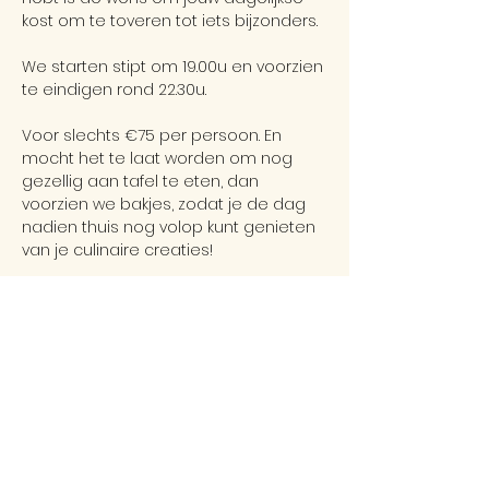
kost om te toveren tot iets bijzonders.
We starten stipt om 19.00u en voorzien 
te eindigen rond 22.30u.
Voor slechts €75 per persoon. En 
mocht het te laat worden om nog 
gezellig aan tafel te eten, dan 
voorzien we bakjes, zodat je de dag 
nadien thuis nog volop kunt genieten 
van je culinaire creaties!
*Dit event gaat door met 4 à 6 
personen (indien het minimum niet 
bereikt wordt, gaat de avond niet door).
*In een geval van dieet of allergenen: 
allergieën, speciale diëten, 
zwangerschap of speciale 
eetgewoontes, vragen wij op voorhand 
door te geven.
*We begrijpen dat er altijd iets tussen 