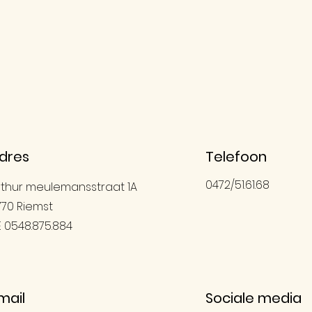
dres
Telefoon
0472/51.61.68
rthur meulemansstraat 1A
770 Riemst
E 0548.875.884
mail
Sociale media