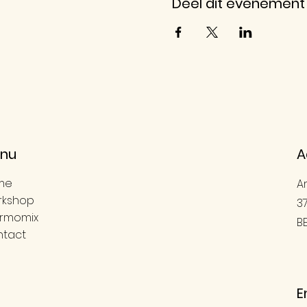
Deel dit evenement
nu
A
me
A
rkshop
3
rmomix
B
tact
E