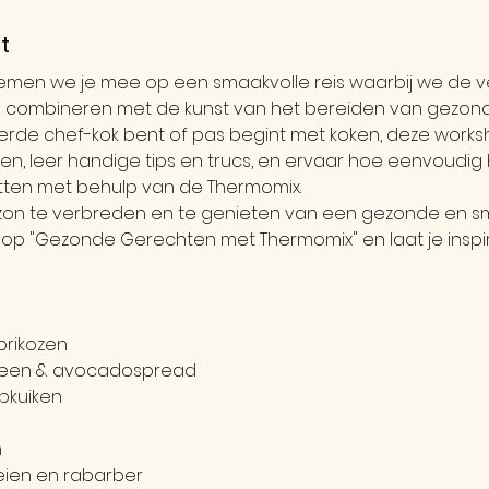
t
emen we je mee op een smaakvolle reis waarbij we de ve
 combineren met de kunst van het bereiden van gezond
erde chef-kok bent of pas begint met koken, deze worksh
en, leer handige tips en trucs, en ervaar hoe eenvoudig
etten met behulp van de Thermomix.
rizon te verbreden en te genieten van een gezonde en smak
hop "Gezonde Gerechten met Thermomix" en laat je inspi
brikozen
reen & avocadospread
pkuiken
n
eien en rabarber