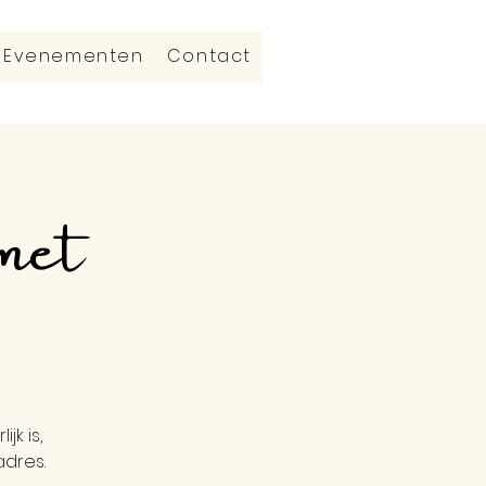
Evenementen
Contact
met
jk is,
adres.