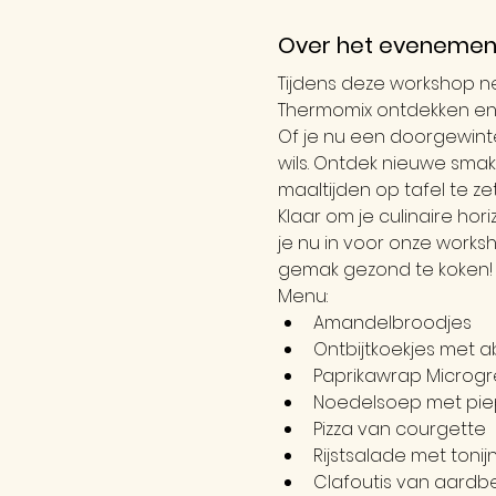
Over het evenemen
Tijdens deze workshop n
Thermomix ontdekken en
Of je nu een doorgewint
wils. Ontdek nieuwe smak
maaltijden op tafel te z
Klaar om je culinaire ho
je nu in voor onze works
gemak gezond te koken!
Menu:
Amandelbroodjes
Ontbijtkoekjes met a
Paprikawrap Microg
Noedelsoep met pie
Pizza van courgette
Rijstsalade met tonij
Clafoutis van aardb