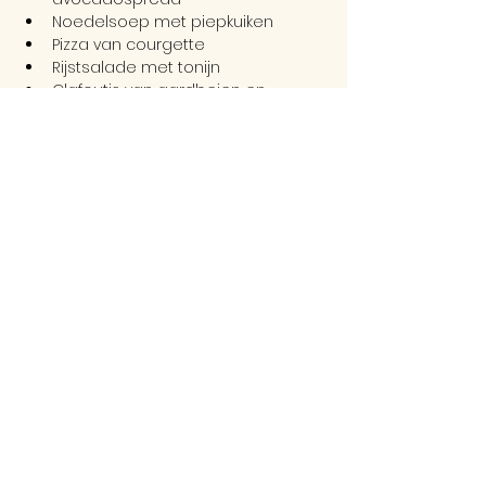
Noedelsoep met piepkuiken
Pizza van courgette
Rijstsalade met tonijn
Clafoutis van aardbeien en 
rabarber
Voor de prijs van € 75,-
Deel dit evenement
Arthur meulemansstraat 1A
3770 Riemst
BE
0548.875.884