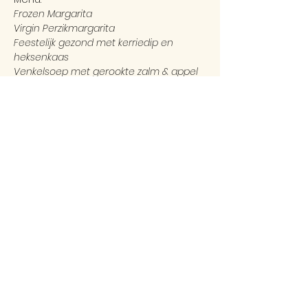
Frozen Margarita
Virgin Perzikmargarita
Feestelijk gezond met kerriedip en 
heksenkaas
Venkelsoep met gerookte zalm & appel
Vispannetje de luxe
Chocolade-ijs met Baileys
Kostprijs 75 euro
Deel dit evenement
Arthur meulemansstraat 1A
3770 Riemst